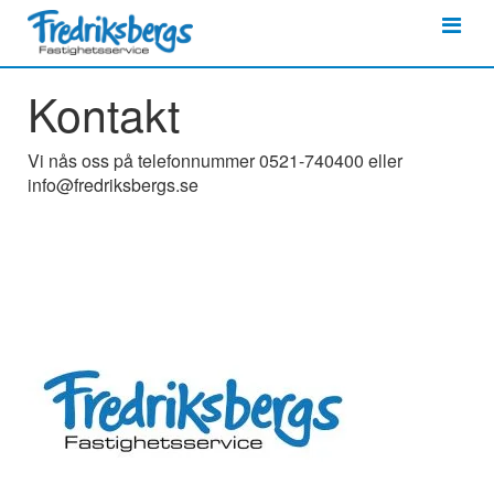
Meny
Kontakt
Hoppa
till
innehåll
Vi nås oss på telefonnummer 0521-740400 eller
info@fredriksbergs.se